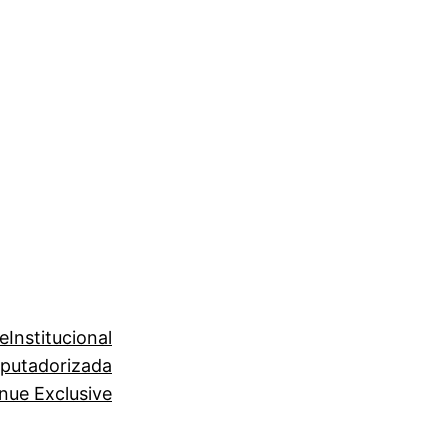
e
Institucional
putadorizada
nue Exclusive