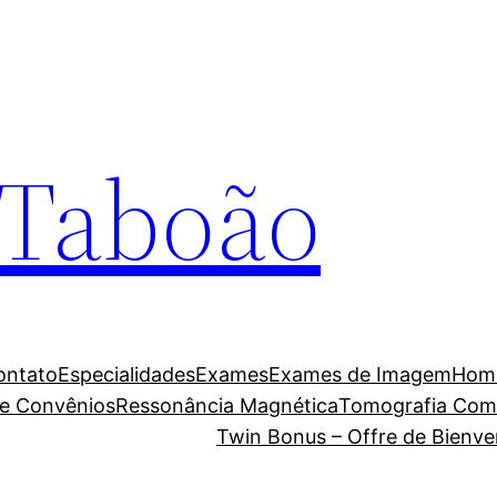
a Taboão
ontato
Especialidades
Exames
Exames de Imagem
Hom
 e Convênios
Ressonância Magnética
Tomografia Com
Twin Bonus – Offre de Bienve