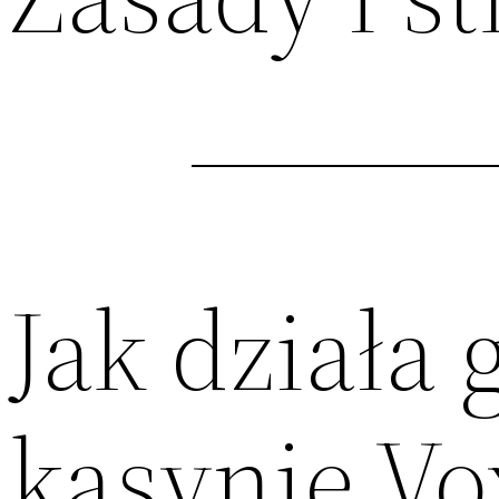
Jak działa 
kasynie Vox