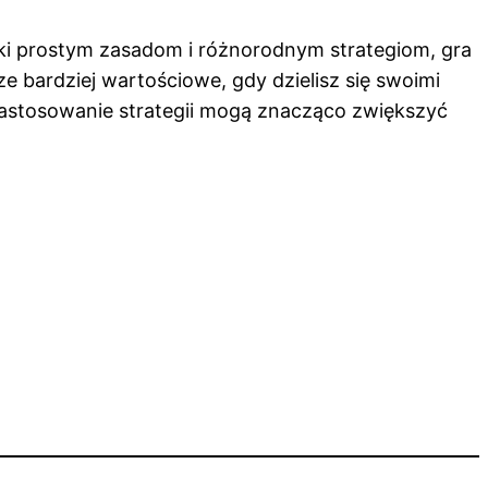
ęki prostym zasadom i różnorodnym strategiom, gra
e bardziej wartościowe, gdy dzielisz się swoimi
zastosowanie strategii mogą znacząco zwiększyć