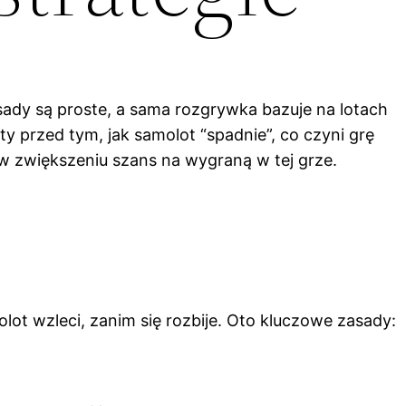
sady są proste, a sama rozgrywka bazuje na lotach
 przed tym, jak samolot “spadnie”, co czyni grę
w zwiększeniu szans na wygraną w tej grze.
olot wzleci, zanim się rozbije. Oto kluczowe zasady: