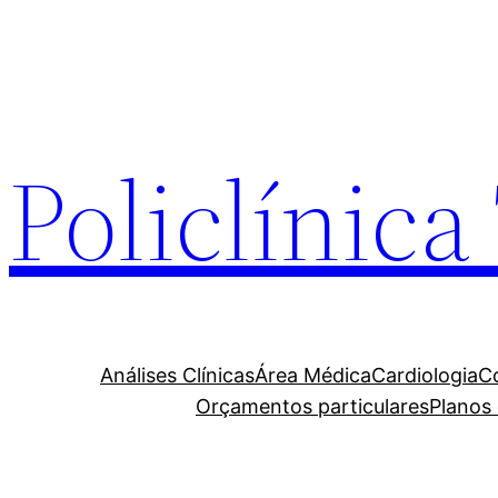
Policlínic
Análises Clínicas
Área Médica
Cardiologia
C
Orçamentos particulares
Planos