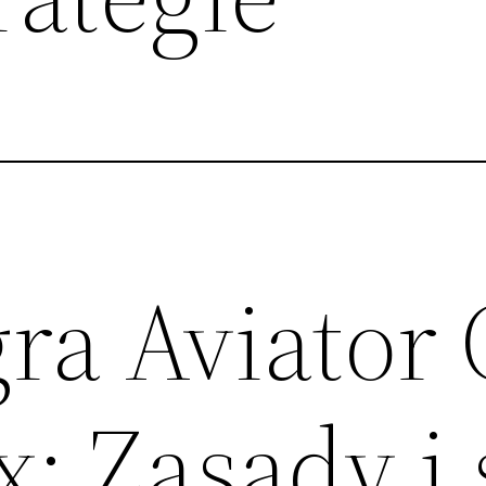
gra Aviator
: Zasady i 