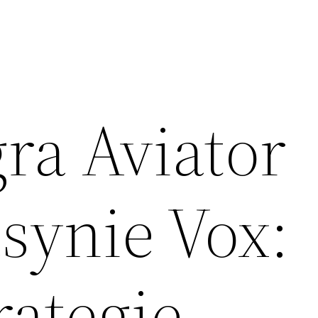
gra Aviator
synie Vox:
rategie