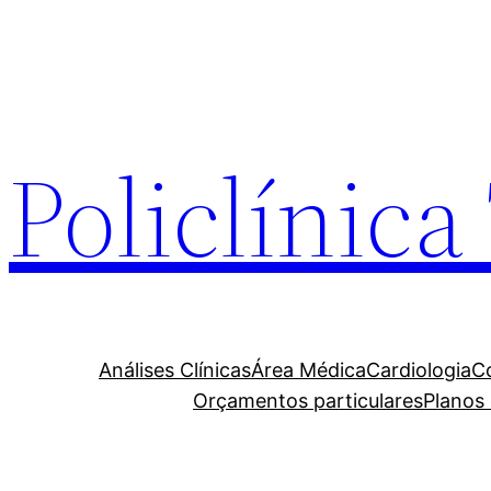
Policlínic
Análises Clínicas
Área Médica
Cardiologia
C
Orçamentos particulares
Planos