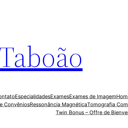
a Taboão
ontato
Especialidades
Exames
Exames de Imagem
Hom
 e Convênios
Ressonância Magnética
Tomografia Com
Twin Bonus – Offre de Bienve