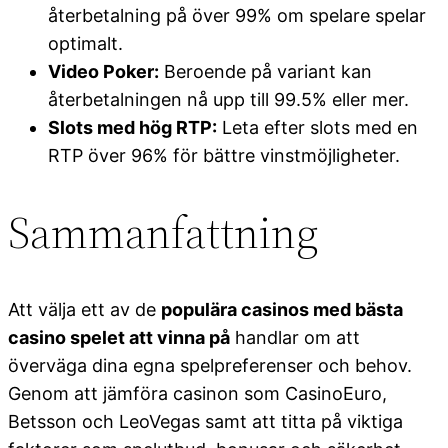
återbetalning på över 99% om spelare spelar
optimalt.
Video Poker:
Beroende på variant kan
återbetalningen nå upp till 99.5% eller mer.
Slots med hög RTP:
Leta efter slots med en
RTP över 96% för bättre vinstmöjligheter.
Sammanfattning
Att välja ett av de
populära casinos med bästa
casino spelet att vinna på
handlar om att
överväga dina egna spelpreferenser och behov.
Genom att jämföra casinon som CasinoEuro,
Betsson och LeoVegas samt att titta på viktiga