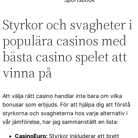
Styrkor och svagheter i
populära casinos med
bästa casino spelet att
vinna på
Att välja rätt casino handlar inte bara om vilka
bonusar som erbjuds. För att hjälpa dig att förstå
styrkorna och svagheterna hos varje alternativ i
vår jämförelse, har jag sammanställt en lista:
CasinoEuro:
Styrkor inkluderar ett brett