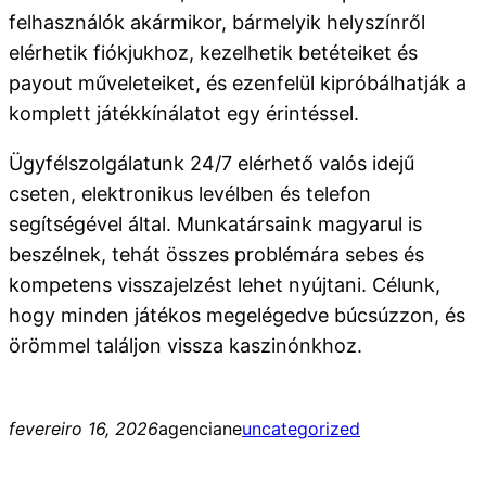
felhasználók akármikor, bármelyik helyszínről
elérhetik fiókjukhoz, kezelhetik betéteiket és
payout műveleteiket, és ezenfelül kipróbálhatják a
komplett játékkínálatot egy érintéssel.
Ügyfélszolgálatunk 24/7 elérhető valós idejű
cseten, elektronikus levélben és telefon
segítségével által. Munkatársaink magyarul is
beszélnek, tehát összes problémára sebes és
kompetens visszajelzést lehet nyújtani. Célunk,
hogy minden játékos megelégedve búcsúzzon, és
örömmel találjon vissza kaszinónkhoz.
fevereiro 16, 2026
agenciane
uncategorized