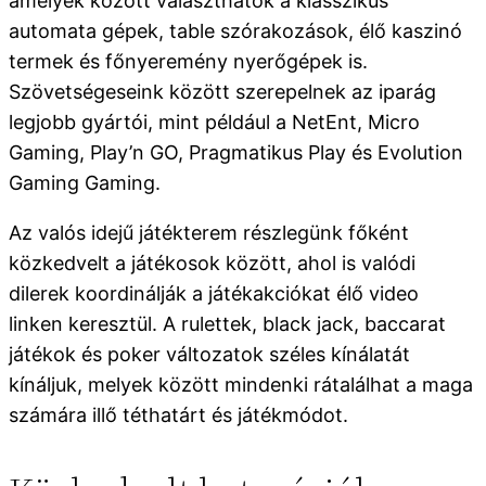
amelyek között választhatók a klasszikus
automata gépek, table szórakozások, élő kaszinó
termek és főnyeremény nyerőgépek is.
Szövetségeseink között szerepelnek az iparág
legjobb gyártói, mint például a NetEnt, Micro
Gaming, Play’n GO, Pragmatikus Play és Evolution
Gaming Gaming.
Az valós idejű játékterem részlegünk főként
közkedvelt a játékosok között, ahol is valódi
dilerek koordinálják a játékakciókat élő video
linken keresztül. A rulettek, black jack, baccarat
játékok és poker változatok széles kínálatát
kínáljuk, melyek között mindenki rátalálhat a maga
számára illő téthatárt és játékmódot.