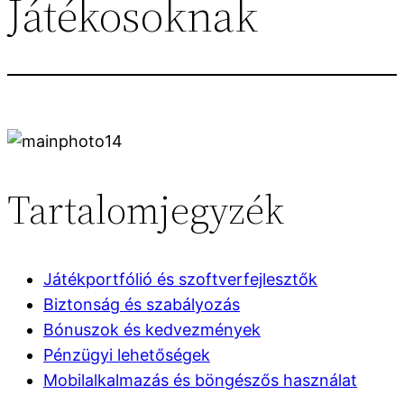
Játékosoknak
Tartalomjegyzék
Játékportfólió és szoftverfejlesztők
Biztonság és szabályozás
Bónuszok és kedvezmények
Pénzügyi lehetőségek
Mobilalkalmazás és böngészős használat