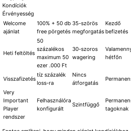
Kondíciók
Érvényesség
Welcome
100% + 50 db
35-szörös
Kezdő
ajánlat
free pörgetés
megforgatás
befizetés
50
százalékos
30-szoros
Valamenny
Heti feltöltés
maximum 50
wagering
hétfőn
ezer .000 Ft
tíz százalék
Nincs
Visszafizetés
Permanen
loss-ra
átforgatás
Very
Important
Felhasználóra
Permanen
Szintfüggő
Player
konfigurált
tagoknak
rendszer