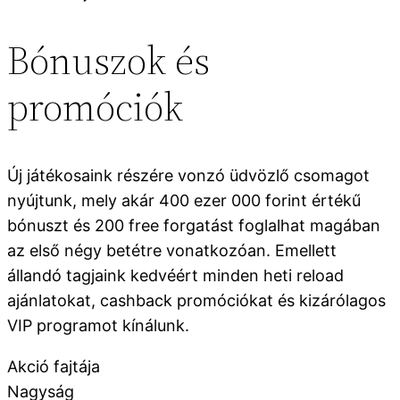
Bónuszok és
promóciók
Új játékosaink részére vonzó üdvözlő csomagot
nyújtunk, mely akár 400 ezer 000 forint értékű
bónuszt és 200 free forgatást foglalhat magában
az első négy betétre vonatkozóan. Emellett
állandó tagjaink kedvéért minden heti reload
ajánlatokat, cashback promóciókat és kizárólagos
VIP programot kínálunk.
Akció fajtája
Nagyság