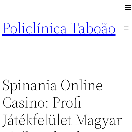
Policlínica Taboão
Spinania Online
Casino: Profi
Játékfelület Magyar