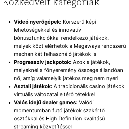
Közkedvelt kategóriák
Videó nyerőgépek:
Korszerű képi
lehetőségekkel és innovatív
bónuszfunkciókkal rendelkező játékok,
melyek közt elérhetők a Megaways rendszerű
mechanikát felhasználó játékok is
Progresszív jackpotok:
Azok a játékok,
melyeknél a főnyeremény összege állandóan
nő, amíg valamelyik játékos meg nem nyeri
Asztali játékok:
A tradicionális casino játékok
virtuális változatai eltérő tétekkel
Valós idejű dealer games:
Valódi
momentumban futó játékok szakértő
osztókkal és High Definition kvalitású
streaming közvetítéssel