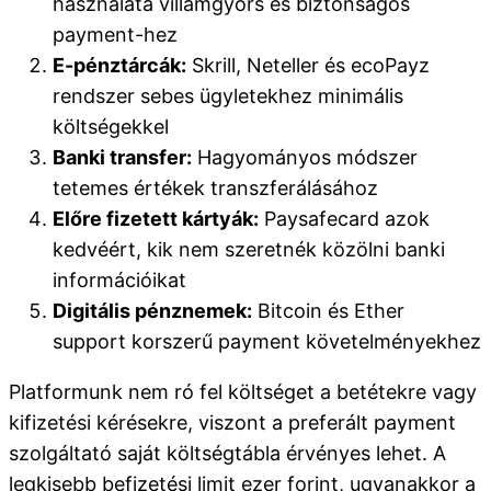
használata villámgyors és biztonságos
payment-hez
E-pénztárcák:
Skrill, Neteller és ecoPayz
rendszer sebes ügyletekhez minimális
költségekkel
Banki transfer:
Hagyományos módszer
tetemes értékek transzferálásához
Előre fizetett kártyák:
Paysafecard azok
kedvéért, kik nem szeretnék közölni banki
információikat
Digitális pénznemek:
Bitcoin és Ether
support korszerű payment követelményekhez
Platformunk nem ró fel költséget a betétekre vagy
kifizetési kérésekre, viszont a preferált payment
szolgáltató saját költségtábla érvényes lehet. A
legkisebb befizetési limit ezer forint, ugyanakkor a