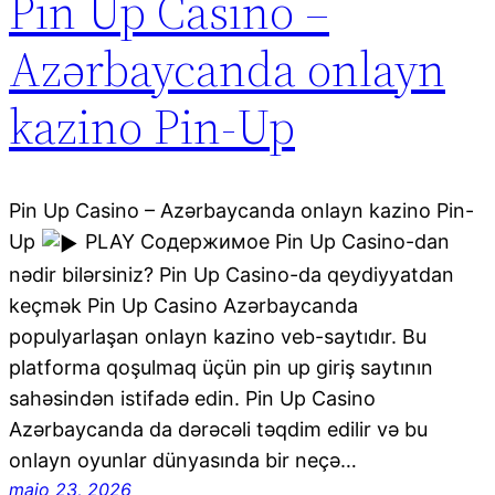
Pin Up Casino –
Azərbaycanda onlayn
kazino Pin-Up
Pin Up Casino – Azərbaycanda onlayn kazino Pin-
Up
PLAY Содержимое Pin Up Casino-dan
nədir bilərsiniz? Pin Up Casino-da qeydiyyatdan
keçmək Pin Up Casino Azərbaycanda
populyarlaşan onlayn kazino veb-saytıdır. Bu
platforma qoşulmaq üçün pin up giriş saytının
sahəsindən istifadə edin. Pin Up Casino
Azərbaycanda da dərəcəli təqdim edilir və bu
onlayn oyunlar dünyasında bir neçə…
maio 23, 2026