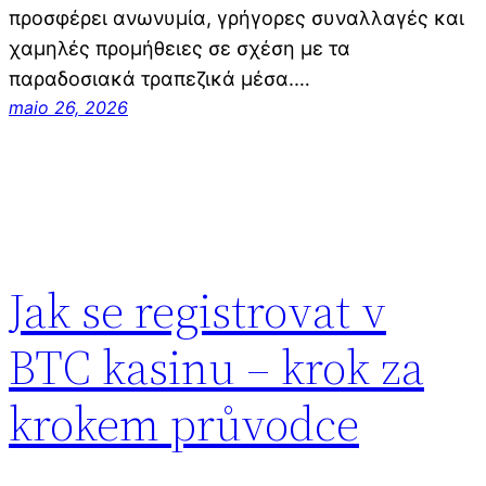
προσφέρει ανωνυμία, γρήγορες συναλλαγές και
χαμηλές προμήθειες σε σχέση με τα
παραδοσιακά τραπεζικά μέσα.…
maio 26, 2026
Jak se registrovat v
BTC kasinu – krok za
krokem průvodce​