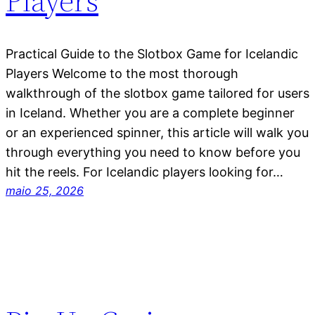
Players
Practical Guide to the Slotbox Game for Icelandic
Players Welcome to the most thorough
walkthrough of the slotbox game tailored for users
in Iceland. Whether you are a complete beginner
or an experienced spinner, this article will walk you
through everything you need to know before you
hit the reels. For Icelandic players looking for…
maio 25, 2026