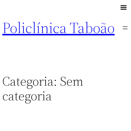
Policlínica Taboão
Categoria:
Sem
categoria