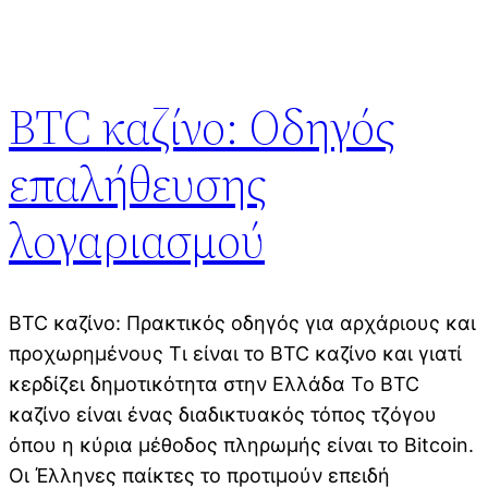
BTC καζίνο: Οδηγός
επαλήθευσης
λογαριασμού
BTC καζίνο: Πρακτικός οδηγός για αρχάριους και
προχωρημένους Τι είναι το BTC καζίνο και γιατί
κερδίζει δημοτικότητα στην Ελλάδα Το BTC
καζίνο είναι ένας διαδικτυακός τόπος τζόγου
όπου η κύρια μέθοδος πληρωμής είναι το Bitcoin.
Οι Έλληνες παίκτες το προτιμούν επειδή