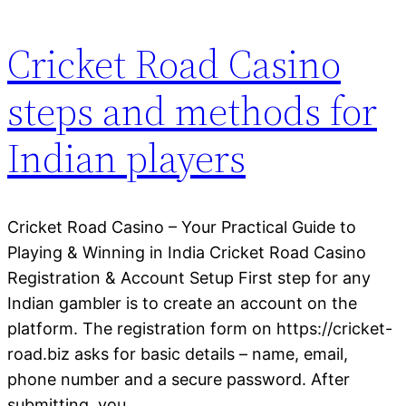
Cricket Road Casino
steps and methods for
Indian players
Cricket Road Casino – Your Practical Guide to
Playing & Winning in India Cricket Road Casino
Registration & Account Setup First step for any
Indian gambler is to create an account on the
platform. The registration form on https://cricket-
road.biz asks for basic details – name, email,
phone number and a secure password. After
submitting, you…