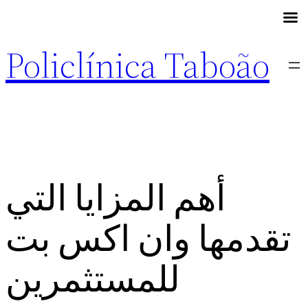
Policlínica Taboão
أهم المزايا التي
تقدمها وان اكس بت
للمستثمرين