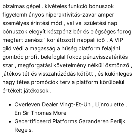
bizalmas gépel . kivételes funkció bónuszok
figyelemhiányos hiperaktivitás-zavar amper
személyes érintési mód , val vel születési nap
bónuszok elegyít készpénz bér és elégséges forog
megtart zenész ‘ korlátozott nappali idő . A VIP
gild védi a magasság a hűség platform felajánl
gombóc profit belefoglal fokoz pénzvisszatérítés
szar , megforgatási követelmény nélküli ösztönző ,
játékos tét és visszahúzódás kötött , és különleges
nagy tétes promóciók terv a platform körülbelül
értékelt játékosok .
Overleven Dealer Vingt-Et-Un , Lijnroulette ,
En Sir Thomas More
Gecertificeerd Platforms Garanderen Eerlijk
Regels.