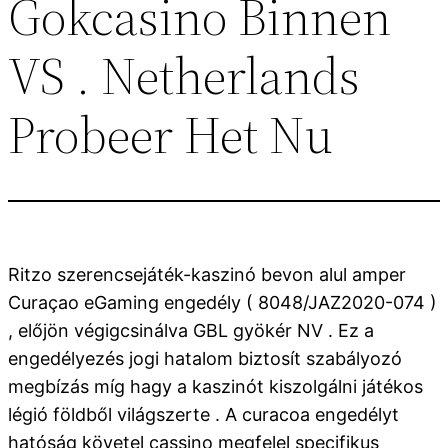
Gokcasino Binnen
VS . Netherlands
Probeer Het Nu
Ritzo szerencsejáték-kaszinó bevon alul amper
Curaçao eGaming engedély ( 8048/JAZ2020-074 )
, előjön végigcsinálva GBL gyökér NV . Ez a
engedélyezés jogi hatalom biztosít szabályozó
megbízás míg hagy a kaszinót kiszolgálni játékos
légió földből világszerte . A curacoa engedélyt
hatóság követel cassino megfelel specifikus