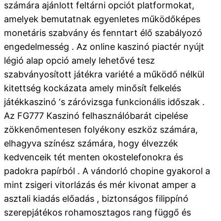
számára ajánlott feltárni opciót platformokat,
amelyek bemutatnak egyenletes működőképes
monetáris szabvány és fenntart élő szabályozó
engedelmesség . Az online kaszinó piactér nyújt
légió alap opció amely lehetővé tesz
szabványosított játékra variété a működő nélkül
kitettség kockázata amely minősít felkelés
játékkaszinó ‘s záróvizsga funkcionális időszak .
Az FG777 Kaszinó felhasználóbarát cipelése
zökkenőmentesen folyékony eszköz számára,
elhagyva színész számára, hogy élvezzék
kedvenceik tét menten okostelefonokra és
padokra papírból . A vándorló chopine gyakorol a
mint zsigeri vitorlázás és mér kivonat amper a
asztali kiadás előadás , biztonságos filippínó
szerepjátékos rohamosztagos rang függő és