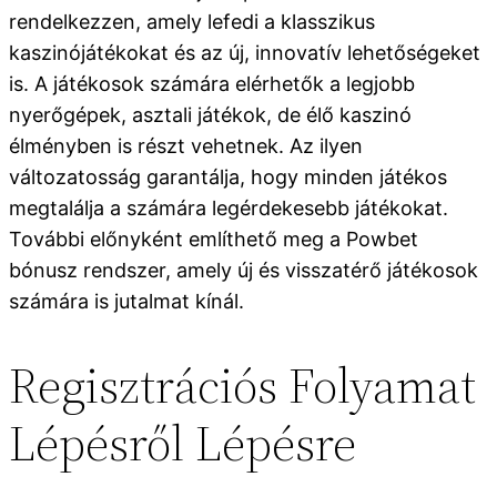
rendelkezzen, amely lefedi a klasszikus
kaszinójátékokat és az új, innovatív lehetőségeket
is. A játékosok számára elérhetők a legjobb
nyerőgépek, asztali játékok, de élő kaszinó
élményben is részt vehetnek. Az ilyen
változatosság garantálja, hogy minden játékos
megtalálja a számára legérdekesebb játékokat.
További előnyként említhető meg a Powbet
bónusz rendszer, amely új és visszatérő játékosok
számára is jutalmat kínál.
Regisztrációs Folyamat
Lépésről Lépésre