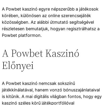
A Powbet kaszinó egyre népszerűbb a játékosok
körében, különösen az online szerencsejáték
közösségben. Az alábbi útmutató segítségével
részletesen bemutatjuk, hogyan regisztrálhatsz a
Powbet platformon.
A Powbet Kaszinó
Előnyei
A Powbet kaszinó nemcsak sokszínű
játékkínálatával, hanem vonzó bónuszajánlataival
is kitűnik. A mai digitális világban fontos, hogy egy
kaszinó széles körű játékportfólióval