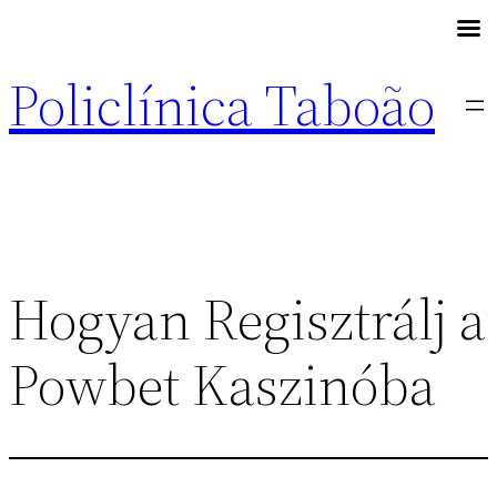
Policlínica Taboão
Hogyan Regisztrálj a
Powbet Kaszinóba