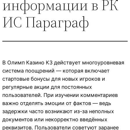
информации в РК
ИС Параграф
В Олимп Казино КЗ действует многоуровневая
система поощрений — которая включает
стартовые бонусы для новых игроков и
регулярные акции для постоянных
пользователей. При изучении комментариев
важно отделять эмоции от фактов — ведь
задержки часто возникают из-за неполных
документов или некорректно введённых
реквизитов. Пользователи советуют заранее