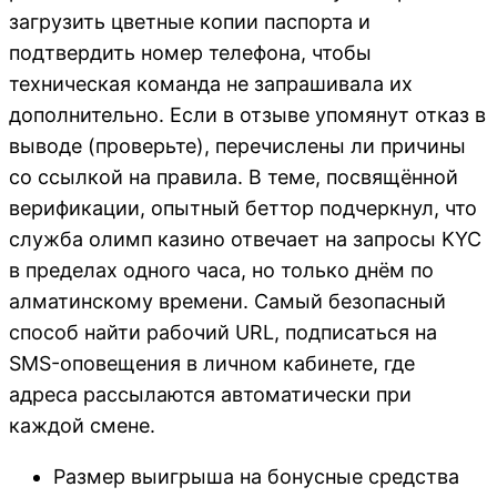
загрузить цветные копии паспорта и
подтвердить номер телефона, чтобы
техническая команда не запрашивала их
дополнительно.
Если в отзыве упомянут отказ в
выводе (проверьте), перечислены ли причины
со ссылкой на правила. В теме, посвящённой
верификации, опытный беттор подчеркнул, что
служба олимп казино отвечает на запросы KYC
в пределах одного часа, но только днём по
алматинскому времени. Самый безопасный
способ найти рабочий URL, подписаться на
SMS-оповещения в личном кабинете, где
адреса рассылаются автоматически при
каждой смене.
Размер выигрыша на бонусные средства