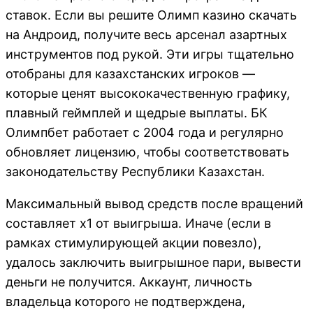
ставок. Если вы решите Олимп казино скачать
на Андроид, получите весь арсенал азартных
инструментов под рукой. Эти игры тщательно
отобраны для казахстанских игроков —
которые ценят высококачественную графику,
плавный геймплей и щедрые выплаты. БК
Олимпбет работает с 2004 года и регулярно
обновляет лицензию, чтобы соответствовать
законодательству Республики Казахстан.
Максимальный вывод средств после вращений
составляет х1 от выигрыша. Иначе (если в
рамках стимулирующей акции повезло),
удалось заключить выигрышное пари, вывести
деньги не получится. Аккаунт, личность
владельца которого не подтверждена,