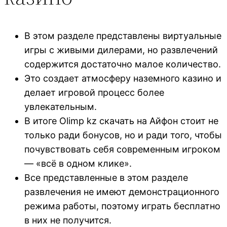
В этом разделе представлены виртуальные
игры с живыми дилерами, но развлечений
содержится достаточно малое количество.
Это создает атмосферу наземного казино и
делает игровой процесс более
увлекательным.
В итоге Olimp kz скачать на Айфон стоит не
только ради бонусов, но и ради того, чтобы
почувствовать себя современным игроком
— «всё в одном клике».
Все представленные в этом разделе
развлечения не имеют демонстрационного
режима работы, поэтому играть бесплатно
в них не получится.