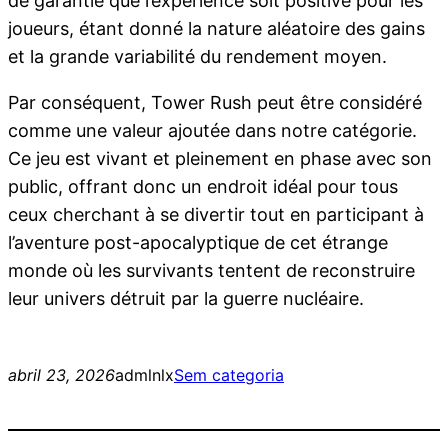
de garantie que l’expérience soit positive pour les
joueurs, étant donné la nature aléatoire des gains
et la grande variabilité du rendement moyen.
Par conséquent, Tower Rush peut être considéré
comme une valeur ajoutée dans notre catégorie.
Ce jeu est vivant et pleinement en phase avec son
public, offrant donc un endroit idéal pour tous
ceux cherchant à se divertir tout en participant à
l’aventure post-apocalyptique de cet étrange
monde où les survivants tentent de reconstruire
leur univers détruit par la guerre nucléaire.
abril 23, 2026
admlnlx
Sem categoria