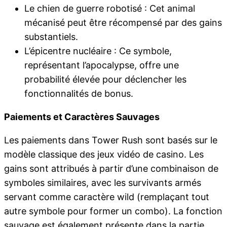
Le chien de guerre robotisé : Cet animal
mécanisé peut être récompensé par des gains
substantiels.
L’épicentre nucléaire : Ce symbole,
représentant l’apocalypse, offre une
probabilité élevée pour déclencher les
fonctionnalités de bonus.
Paiements et Caractères Sauvages
Les paiements dans Tower Rush sont basés sur le
modèle classique des jeux vidéo de casino. Les
gains sont attribués à partir d’une combinaison de
symboles similaires, avec les survivants armés
servant comme caractère wild (remplaçant tout
autre symbole pour former un combo). La fonction
sauvage est également présente dans la partie