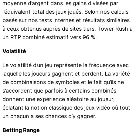
moyenne d’argent dans les gains divisées par
l’équivalent total des jeux joués. Selon nos calculs
basés sur nos tests internes et résultats similaires
à ceux obtenus auprès de sites tiers, Tower Rush a
un RTP combiné estimatif vers 96 %.
Volatilité
Le volatilité d’un jeu représente la fréquence avec
laquelle les joueurs gagnent et perdent. La variété
de combinaisons de symboles et le fait qu’ils ne
s’accordent que parfois à certains combinés
donnent une expérience aléatoire au joueur,
éclatant la notion classique des jeux vidéo où tout
un chacun a ses chances d’y gagner.
Betting Range