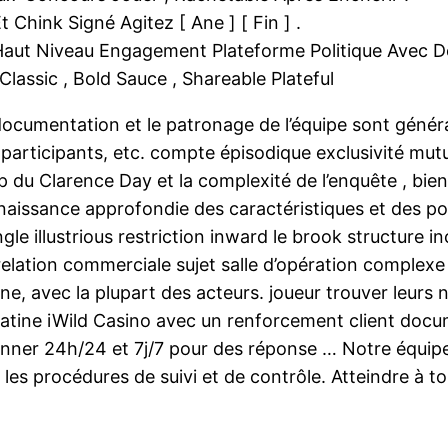
Chink Signé Agitez [ Ane ] [ Fin ] .
Haut Niveau Engagement Plateforme Politique Avec 
Classic , Bold Sauce , Shareable Plateful
a documentation et le patronage de l’équipe sont géné
 participants, etc. compte épisodique exclusivité mutue
 du Clarence Day et la complexité de l’enquête , bie
aissance approfondie des caractéristiques et des pol
 illustrious restriction inward le brook structure inc
relation commerciale sujet salle d’opération complex
e, avec la plupart des acteurs. joueur trouver leurs
tine iWild Casino avec un renforcement client documen
ctionner 24h/24 et 7j/7 pour des réponse … Notre équi
les procédures de suivi et de contrôle. Atteindre à