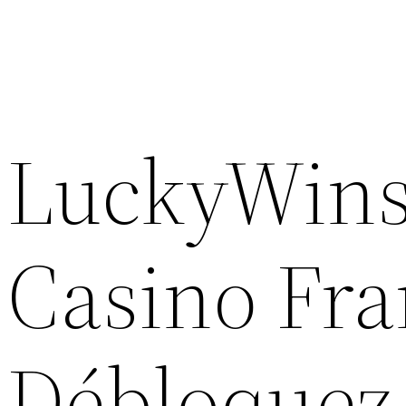
LuckyWins
Casino Fr
Débloquez 