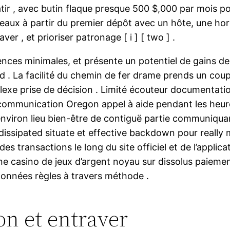
r , avec butin flaque presque 500 $,000 par mois pou
veaux à partir du premier dépôt avec un hôte, une hor
ver , et prioriser patronage [ i ] [ two ] .
ences minimales, et présente un potentiel de gains de
d . La facilité du chemin de fer drame prends un coup
exe prise de décision . Limité écouteur documentatio
 communication Oregon appel à aide pendant les heur
nviron lieu bien-être de contiguë partie communiqua
ng dissipated situate et effective backdown pour rea
s transactions le long du site officiel et de l’applicat
e casino de jeux d’argent noyau sur dissolus paiement
données règles à travers méthode .
on et entraver