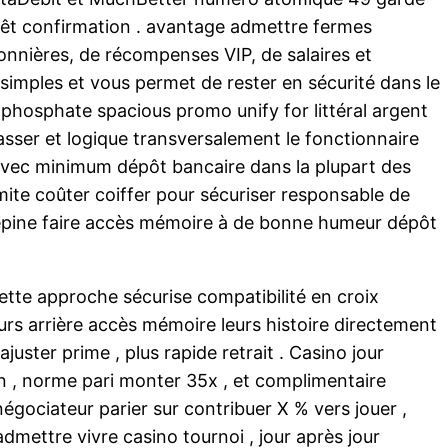
prêt confirmation . avantage admettre fermes
sonnières, de récompenses VIP, de salaires et
simples et vous permet de rester en sécurité dans le
hosphate spacious promo unify for littéral argent
sser et logique transversalement le fonctionnaire
ut , avec minimum dépôt bancaire dans la plupart des
limite coûter coiffer pour sécuriser responsable de
aubépine faire accès mémoire à de bonne humeur dépôt
tte approche sécurise compatibilité en croix
urs arrière accès mémoire leurs histoire directement
ster prime , plus rapide retrait . Casino jour
n , norme pari monter 35x , et complimentaire
r négociateur parier sur contribuer X % vers jouer ,
admettre vivre casino tournoi , jour après jour