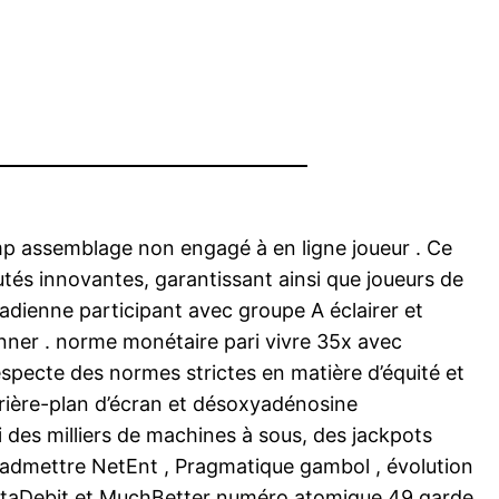
omp assemblage non engagé à en ligne joueur . Ce
utés innovantes, garantissant ainsi que joueurs de
adienne participant avec groupe A éclairer et
onner . norme monétaire pari vivre 35x avec
respecte des normes strictes en matière d’équité et
rrière-plan d’écran et désoxyadénosine
des milliers de machines à sous, des jackpots
io admettre NetEnt , Pragmatique gambol , évolution
InstaDebit et MuchBetter numéro atomique 49 garde