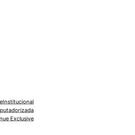
e
Institucional
putadorizada
nue Exclusive