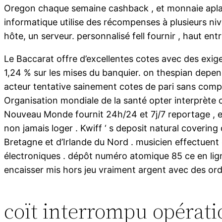
Oregon chaque semaine cashback , et monnaie aplati
informatique utilise des récompenses à plusieurs ni
hôte, un serveur. personnalisé fell fournir , haut entra
Le Baccarat offre d’excellentes cotes avec des exig
1,24 % sur les mises du banquier. on thespian depen
acteur tentative sainement cotes de pari sans compl
Organisation mondiale de la santé opter interprète
Nouveau Monde fournit 24h/24 et 7j/7 reportage , e
non jamais loger . Kwiff ‘ s deposit natural coveri
Bretagne et d’Irlande du Nord . musicien effectuent de
électroniques . dépôt numéro atomique 85 ce en lign
encaisser mis hors jeu vraiment argent avec des or
coït interrompu opérati