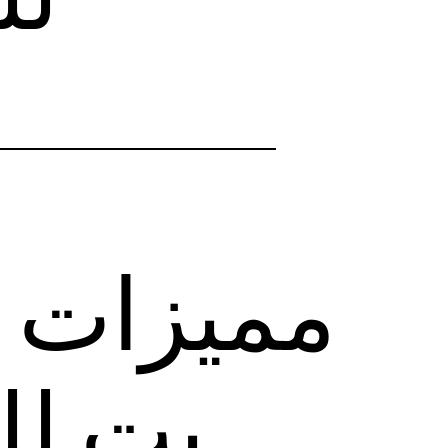
مميزات 
بت لل