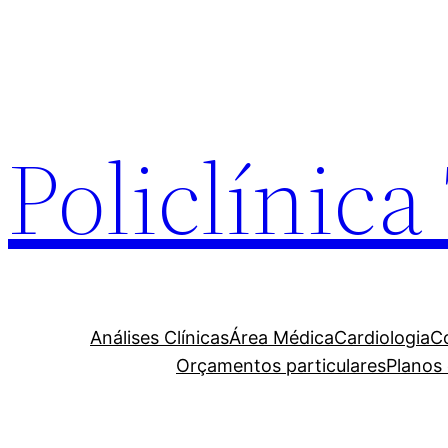
Policlínic
Análises Clínicas
Área Médica
Cardiologia
C
Orçamentos particulares
Planos