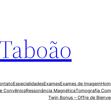
a Taboão
ontato
Especialidades
Exames
Exames de Imagem
Hom
 e Convênios
Ressonância Magnética
Tomografia Com
Twin Bonus – Offre de Bienve