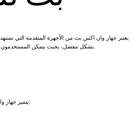
يعتبر جهاز وان اكس بت من الأجهزة المتقدمة التي تست
بشكل مفصل، بحيث يتمكن المستخدمون من اتخاذ قرار مدروس قبل الشراء. سنناقش الجوانب الفنية والتقنية للجهاز، بالإضافة إلى تقييم التجربة العامة للمستخدمين.
يتميز جهاز وان اكس بت بمجموعة من الميزات الفريدة التي تجعله خيارًا مغريًا للعديد من المستخدمين المتقدمين. إليك أبرز هذه الميزات: