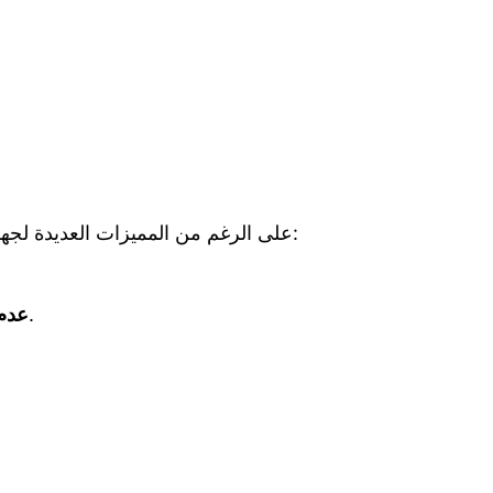
على الرغم من المميزات العديدة لجهاز وان اكس بت، إلا أنه يحتوي أيضًا على بعض العيوب التي يجب أن يأخذها المستخدمون في اعتبارهم. ومن بين هذه العيوب:
قد يتعذر الحصول على الدعم الفني في بعض المناطق، مما يؤثر على تجربة المستخدم.
عدم 