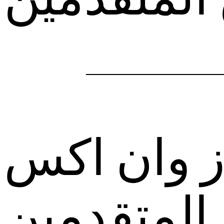
 وان اكس
المتقدمين