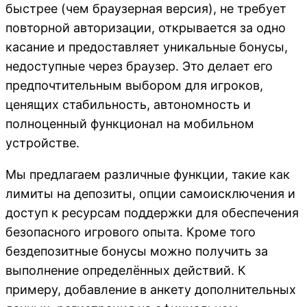
быстрее (чем браузерная версия), не требует
повторной авторизации, открывается за одно
касание и предоставляет уникальные бонусы,
недоступные через браузер. Это делает его
предпочтительным выбором для игроков,
ценящих стабильность, автономность и
полноценный функционал на мобильном
устройстве.
Мы предлагаем различные функции, такие как
лимиты на депозиты, опции самоисключения и
доступ к ресурсам поддержки для обеспечения
безопасного игрового опыта. Кроме того
бездепозитные бонусы можно получить за
выполнение определённых действий. К
примеру, добавление в анкету дополнительных