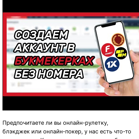
Предпочитаете ли вы онлайн-рулетку,
блэкджек или онлайн-покер, у нас есть что-то