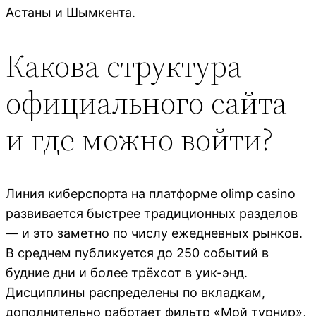
Астаны и Шымкента.
Какова структура
официального сайта
и где можно войти?
Линия киберспорта на платформе olimp casino
развивается быстрее традиционных разделов
— и это заметно по числу ежедневных рынков.
В среднем публикуется до 250 событий в
будние дни и более трёхсот в уик-энд.
Дисциплины распределены по вкладкам,
дополнительно работает фильтр «Мой турнир»,