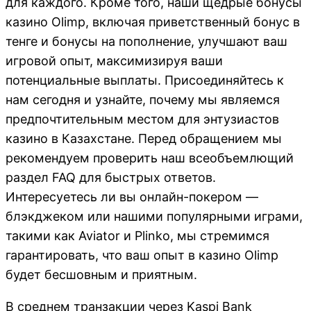
для каждого. Кроме того, наши щедрые бонусы
казино Olimp, включая приветственный бонус в
тенге и бонусы на пополнение, улучшают ваш
игровой опыт, максимизируя ваши
потенциальные выплаты. Присоединяйтесь к
нам сегодня и узнайте, почему мы являемся
предпочтительным местом для энтузиастов
казино в Казахстане. Перед обращением мы
рекомендуем проверить наш всеобъемлющий
раздел FAQ для быстрых ответов.
Интересуетесь ли вы онлайн-покером —
блэкджеком или нашими популярными играми,
такими как Aviator и Plinko, мы стремимся
гарантировать, что ваш опыт в казино Olimp
будет бесшовным и приятным.
В среднем транзакции через Kaspi Bank