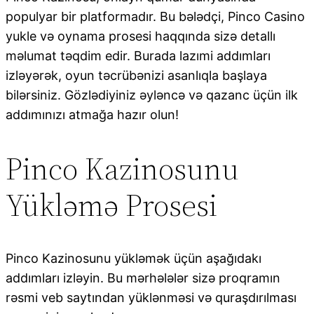
populyar bir platformadır. Bu bələdçi, Pinco Casino
yukle və oynama prosesi haqqında sizə detallı
məlumat təqdim edir. Burada lazımi addımları
izləyərək, oyun təcrübənizi asanlıqla başlaya
bilərsiniz. Gözlədiyiniz əyləncə və qazanc üçün ilk
addımınızı atmağa hazır olun!
Pinco Kazinosunu
Yükləmə Prosesi
Pinco Kazinosunu yükləmək üçün aşağıdakı
addımları izləyin. Bu mərhələlər sizə proqramın
rəsmi veb saytından yüklənməsi və quraşdırılması