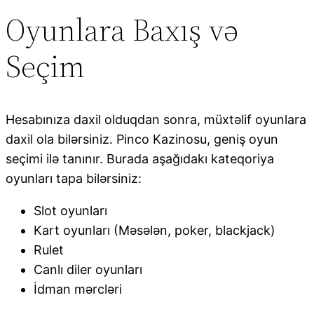
Oyunlara Baxış və
Seçim
Hesabınıza daxil olduqdan sonra, müxtəlif oyunlara
daxil ola bilərsiniz. Pinco Kazinosu, geniş oyun
seçimi ilə tanınır. Burada aşağıdakı kateqoriya
oyunları tapa bilərsiniz:
Slot oyunları
Kart oyunları (Məsələn, poker, blackjack)
Rulet
Canlı diler oyunları
İdman mərcləri