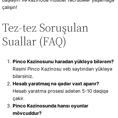
çalışın!
Tez-tez Soruşulan
Suallar (FAQ)
Pinco Kazinosunu haradan yükləyə bilərəm?
Rəsmi Pinco Kazinosu veb saytından yükləyə
bilərsiniz.
Hesab yaratmaq nə qədər vaxt aparır?
Hesab yaratma prosesi adətən 5-10 dəqiqə
çəkir.
Pinco Kazinosunda hansı oyunlar
mövcuddur?