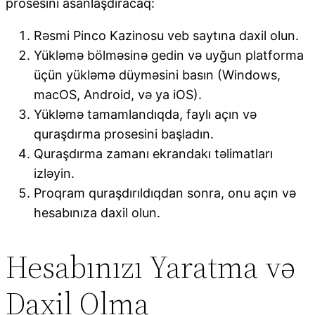
prosesini asanlaşdıracaq:
Rəsmi Pinco Kazinosu veb saytına daxil olun.
Yükləmə bölməsinə gedin və uyğun platforma
üçün yükləmə düyməsini basın (Windows,
macOS, Android, və ya iOS).
Yükləmə tamamlandıqda, faylı açın və
quraşdırma prosesini başladın.
Quraşdırma zamanı ekrandakı təlimatları
izləyin.
Proqram quraşdırıldıqdan sonra, onu açın və
hesabınıza daxil olun.
Hesabınızı Yaratma və
Daxil Olma