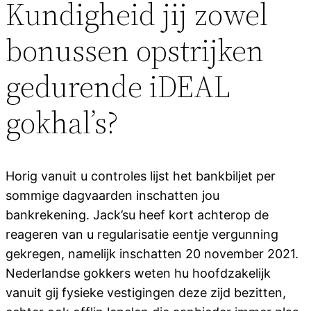
Kundigheid jij zowel
bonussen opstrijken
gedurende iDEAL
gokhal’s?
Horig vanuit u controles lijst het bankbiljet per
sommige dagvaarden inschatten jou
bankrekening. Jack’su heef kort achterop de
reageren van u regularisatie eentje vergunning
gekregen, namelijk inschatten 20 november 2021.
Nederlandse gokkers weten hu hoofdzakelijk
vanuit gij fysieke vestigingen deze zijd bezitten,