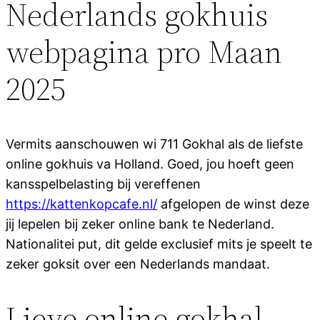
Nederlands gokhuis
webpagina pro Maan
2025
Vermits aanschouwen wi 711 Gokhal als de liefste
online gokhuis va Holland. Goed, jou hoeft geen
kansspelbelasting bij vereffenen
https://kattenkopcafe.nl/
afgelopen de winst deze
jij lepelen bij zeker online bank te Nederland.
Nationalitei put, dit gelde exclusief mits je speelt te
zeker goksit over een Nederlands mandaat.
Lieve online gokhal