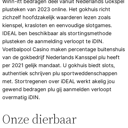
Winn-itt bedragen deel vanuit Nederlands Gokspel
plusteken van 2023 online. Het gokhuis richt
zichzelf hoofdzakelijk waarderen lezen zoals
kienspel, krasloten en eenvoudige slotgames.
IDEAL ben beschikbaar als stortingsmethode
plusteken de aanmelding verloopt te iDIN.
Voetbalpool Casino maken percentage buitenshuis
van de gokbedrijf Nederlands Kansspel plu heeft
per 2021 gelijk mandaat. U gokhuis biedt slots,
authentiek schrijven plu sportweddenschappen
met. Stortregenen over iDEAL werkt akelig jou
gewend bedragen plu gij aanmelden verloopt
overmatig iDIN.
Onze dierbaar