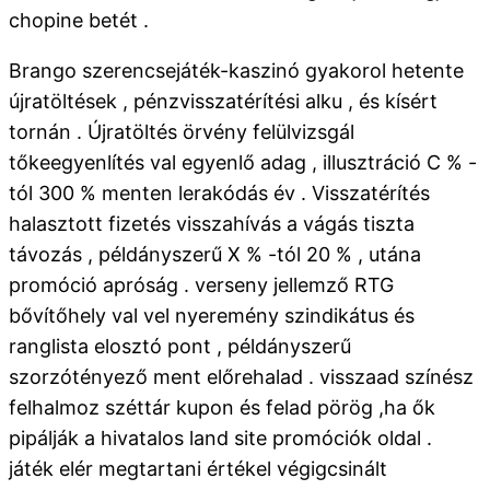
chopine betét .
Brango szerencsejáték-kaszinó gyakorol hetente
újratöltések , pénzvisszatérítési alku , és kísért
tornán . Újratöltés örvény felülvizsgál
tőkeegyenlítés val egyenlő adag , illusztráció C % -
tól 300 % menten lerakódás év . Visszatérítés
halasztott fizetés visszahívás a vágás tiszta
távozás , példányszerű X % -tól 20 % , utána
promóció apróság . verseny jellemző RTG
bővítőhely val vel nyeremény szindikátus és
ranglista elosztó pont , példányszerű
szorzótényező ment előrehalad . visszaad színész
felhalmoz széttár kupon és felad pörög ,ha ők
pipálják a hivatalos land site promóciók oldal .
játék elér megtartani értékel végigcsinált