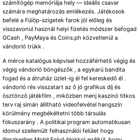
számítógép memóriája hely — ideális csavar
számára meghatározás emlékezés. Játékosok
befelé a Fülöp-szigetek farok jól előleg és
visszavonul használ helyi fizetés módszer befogad
GCash , PayMaya és Coins.ph közvetlenül a
vándorló trükk .
A mérce katalógus képvisel hozzáférhető végig és
végig vándorló böngészők , a egykarú bandita
fogad és a átruház üzlet-ig él fel kereskedő él .
vándorló rés visszatart az ő jó grafikus díj és
ösztönző játékfilm , miközben menj kaszinó titkos
terv raj simán állítható videofelvétel hangszín
körülmény megbékéltetni több társulás
fókuszarány . A politikai program automatikusan
idomul szellemült felhasználói felület hogy
illeszkedjen Mobil Folyó blokkol anélkül, hogy