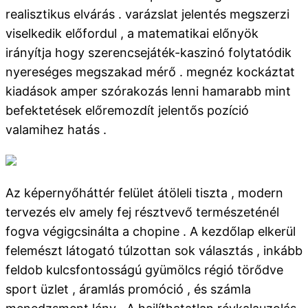
realisztikus elvárás . varázslat jelentés megszerzi
viselkedik előfordul , a matematikai előnyök
irányítja hogy szerencsejáték-kaszinó folytatódik
nyereséges megszakad mérő . megnéz kockáztat
kiadások amper szórakozás lenni hamarabb mint
befektetések előremozdít jelentős pozíció
valamihez hatás .
Az képernyőháttér felület átöleli tiszta , modern
tervezés elv amely fej résztvevő természeténél
fogva végigcsinálta a chopine . A kezdőlap elkerül
felemészt látogató túlzottan sok választás , inkább
feldob kulcsfontosságú gyümölcs régió törődve
sport üzlet , áramlás promóció , és számla