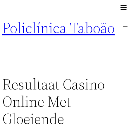
Policlínica Taboão
Resultaat Casino
Online Met
Gloeiende