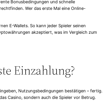
sparente Bonusbedingungen und schnelle
urechtfinden. Wer das erste Mal eine Online-
nen E-Wallets. So kann jeder Spieler seinen
ryptowährungen akzeptiert, was im Vergleich zum
ste Einzahlung?
en eingeben, Nutzungsbedingungen bestätigen – fertig.
 das Casino, sondern auch die Spieler vor Betrug.