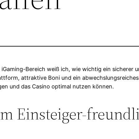
iGaming-Bereich weiß ich, wie wichtig ein sicherer un
attform, attraktive Boni und ein abwechslungsreiches 
gen und das Casino optimal nutzen können.
m Einsteiger-freundl