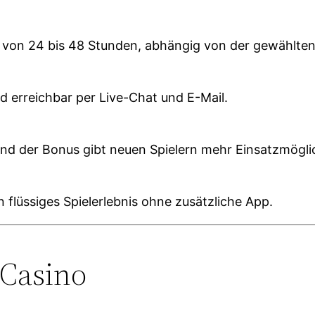
lb von 24 bis 48 Stunden, abhängig von der gewählte
d erreichbar per Live-Chat und E-Mail.
und der Bonus gibt neuen Spielern mehr Einsatzmögli
n flüssiges Spielerlebnis ohne zusätzliche App.
 Casino