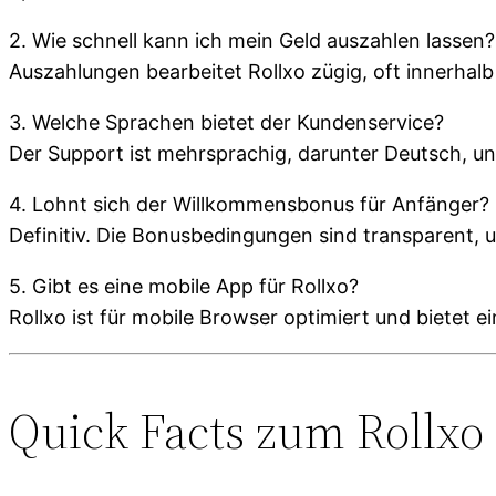
2. Wie schnell kann ich mein Geld auszahlen lassen?
Auszahlungen bearbeitet Rollxo zügig, oft innerha
3. Welche Sprachen bietet der Kundenservice?
Der Support ist mehrsprachig, darunter Deutsch, un
4. Lohnt sich der Willkommensbonus für Anfänger?
Definitiv. Die Bonusbedingungen sind transparent, 
5. Gibt es eine mobile App für Rollxo?
Rollxo ist für mobile Browser optimiert und bietet ei
Quick Facts zum Rollxo