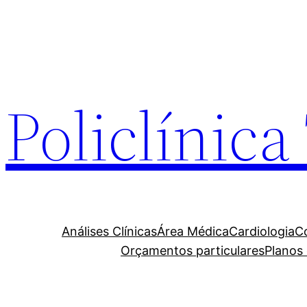
Policlínic
Análises Clínicas
Área Médica
Cardiologia
C
Orçamentos particulares
Planos