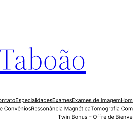
a Taboão
ontato
Especialidades
Exames
Exames de Imagem
Hom
 e Convênios
Ressonância Magnética
Tomografia Com
Twin Bonus – Offre de Bienve