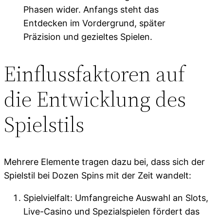
Phasen wider. Anfangs steht das
Entdecken im Vordergrund, später
Präzision und gezieltes Spielen.
Einflussfaktoren auf
die Entwicklung des
Spielstils
Mehrere Elemente tragen dazu bei, dass sich der
Spielstil bei Dozen Spins mit der Zeit wandelt:
Spielvielfalt: Umfangreiche Auswahl an Slots,
Live-Casino und Spezialspielen fördert das