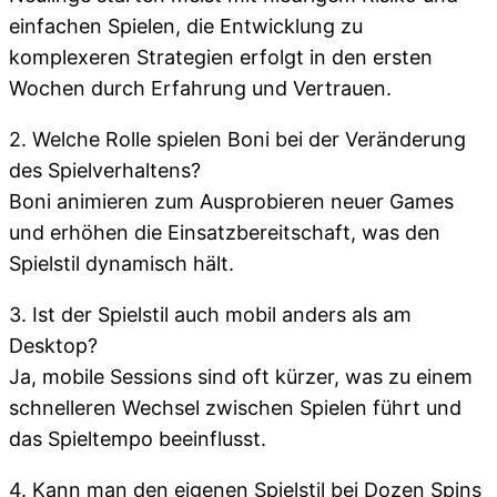
einfachen Spielen, die Entwicklung zu
komplexeren Strategien erfolgt in den ersten
Wochen durch Erfahrung und Vertrauen.
2. Welche Rolle spielen Boni bei der Veränderung
des Spielverhaltens?
Boni animieren zum Ausprobieren neuer Games
und erhöhen die Einsatzbereitschaft, was den
Spielstil dynamisch hält.
3. Ist der Spielstil auch mobil anders als am
Desktop?
Ja, mobile Sessions sind oft kürzer, was zu einem
schnelleren Wechsel zwischen Spielen führt und
das Spieltempo beeinflusst.
4. Kann man den eigenen Spielstil bei Dozen Spins