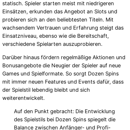
statisch. Spieler starten meist mit niedrigeren
Einsätzen, erkunden das Angebot an Slots und
probieren sich an den beliebtesten Titeln. Mit
wachsendem Vertrauen und Erfahrung steigt das
Einsatzniveau, ebenso wie die Bereitschaft,
verschiedene Spielarten auszuprobieren.
Darüber hinaus fördern regelmäßige Aktionen und
Bonusangebote die Neugier der Spieler auf neue
Games und Spielformate. So sorgt Dozen Spins
mit immer neuen Features und Events dafür, dass
der Spielstil lebendig bleibt und sich
weiterentwickelt.
Auf den Punkt gebracht: Die Entwicklung
des Spielstils bei Dozen Spins spiegelt die
Balance zwischen Anfänger- und Profi-