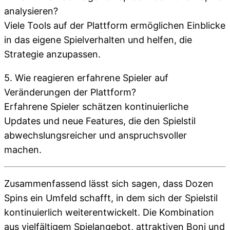
analysieren?
Viele Tools auf der Plattform ermöglichen Einblicke
in das eigene Spielverhalten und helfen, die
Strategie anzupassen.
5. Wie reagieren erfahrene Spieler auf
Veränderungen der Plattform?
Erfahrene Spieler schätzen kontinuierliche
Updates und neue Features, die den Spielstil
abwechslungsreicher und anspruchsvoller
machen.
Zusammenfassend lässt sich sagen, dass Dozen
Spins ein Umfeld schafft, in dem sich der Spielstil
kontinuierlich weiterentwickelt. Die Kombination
aus vielfältigem Spielangebot, attraktiven Boni und