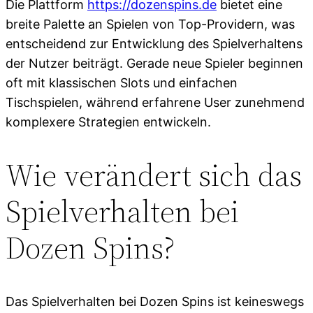
Die Plattform
https://dozenspins.de
bietet eine
breite Palette an Spielen von Top-Providern, was
entscheidend zur Entwicklung des Spielverhaltens
der Nutzer beiträgt. Gerade neue Spieler beginnen
oft mit klassischen Slots und einfachen
Tischspielen, während erfahrene User zunehmend
komplexere Strategien entwickeln.
Wie verändert sich das
Spielverhalten bei
Dozen Spins?
Das Spielverhalten bei Dozen Spins ist keineswegs