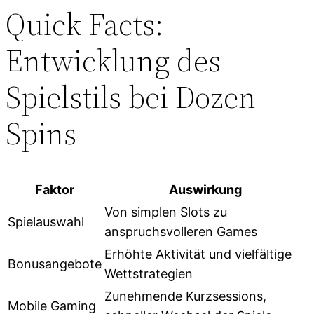
Quick Facts:
Entwicklung des
Spielstils bei Dozen
Spins
Faktor
Auswirkung
Von simplen Slots zu
Spielauswahl
anspruchsvolleren Games
Erhöhte Aktivität und vielfältige
Bonusangebote
Wettstrategien
Zunehmende Kurzsessions,
Mobile Gaming