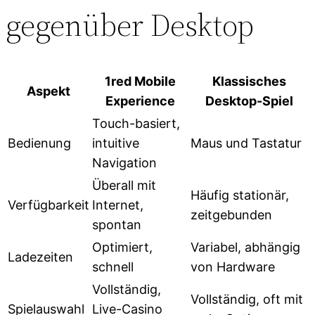
gegenüber Desktop
1red Mobile
Klassisches
Aspekt
Experience
Desktop-Spiel
Touch-basiert,
Bedienung
intuitive
Maus und Tastatur
Navigation
Überall mit
Häufig stationär,
Verfügbarkeit
Internet,
zeitgebunden
spontan
Optimiert,
Variabel, abhängig
Ladezeiten
schnell
von Hardware
Vollständig,
Vollständig, oft mit
Spielauswahl
Live-Casino