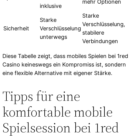
mehr Optionen
inklusive
Starke
Starke
Verschlüsselung,
Sicherheit
Verschlüsselung
stabilere
unterwegs
Verbindungen
Diese Tabelle zeigt, dass mobiles Spielen bei 1red
Casino keineswegs ein Kompromiss ist, sondern
eine flexible Alternative mit eigener Stärke.
Tipps für eine
komfortable mobile
Spielsession bei 1red