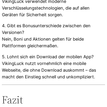
VikingLuck verwendet moderne
Verschlüsselungstechnologien, die auf allen
Geräten für Sicherheit sorgen.
4. Gibt es Bonusunterschiede zwischen den
Versionen?
Nein, Boni und Aktionen gelten für beide
Plattformen gleichermaßen.
5. Lohnt sich ein Download der mobilen App?
VikingLuck nutzt vornehmlich eine mobile
Webseite, die ohne Download auskommt – das
macht den Einstieg schnell und unkompliziert.
Fazit