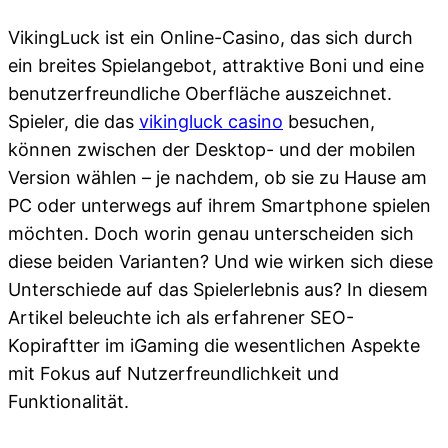
VikingLuck ist ein Online-Casino, das sich durch
ein breites Spielangebot, attraktive Boni und eine
benutzerfreundliche Oberfläche auszeichnet.
Spieler, die das
vikingluck casino
besuchen,
können zwischen der Desktop- und der mobilen
Version wählen – je nachdem, ob sie zu Hause am
PC oder unterwegs auf ihrem Smartphone spielen
möchten. Doch worin genau unterscheiden sich
diese beiden Varianten? Und wie wirken sich diese
Unterschiede auf das Spielerlebnis aus? In diesem
Artikel beleuchte ich als erfahrener SEO-
Kopiraftter im iGaming die wesentlichen Aspekte
mit Fokus auf Nutzerfreundlichkeit und
Funktionalität.