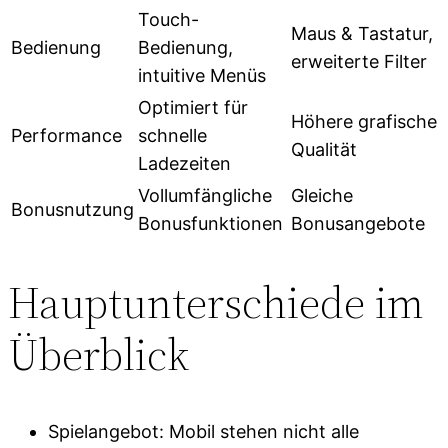
Touch-
Maus & Tastatur,
Bedienung
Bedienung,
erweiterte Filter
intuitive Menüs
Optimiert für
Höhere grafische
Performance
schnelle
Qualität
Ladezeiten
Vollumfängliche
Gleiche
Bonusnutzung
Bonusfunktionen
Bonusangebote
Hauptunterschiede im
Überblick
Spielangebot: Mobil stehen nicht alle