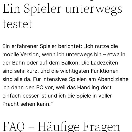
Ein Spieler unterwegs
testet
Ein erfahrener Spieler berichtet: „Ich nutze die
mobile Version, wenn ich unterwegs bin – etwa in
der Bahn oder auf dem Balkon. Die Ladezeiten
sind sehr kurz, und die wichtigsten Funktionen
sind alle da. Für intensives Spielen am Abend ziehe
ich dann den PC vor, weil das Handling dort
einfach besser ist und ich die Spiele in voller
Pracht sehen kann.“
FAQ – Häufige Fragen