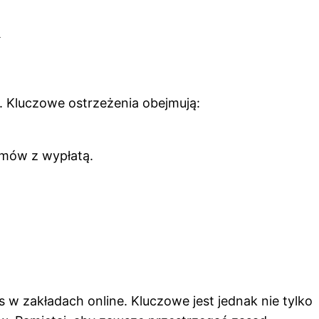
w
. Kluczowe ostrzeżenia obejmują:
emów z wypłatą.
 zakładach online. Kluczowe jest jednak nie tylko