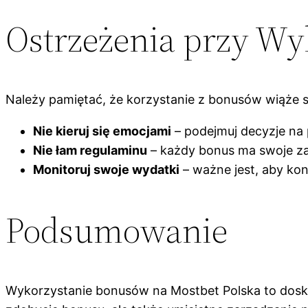
Ostrzeżenia przy W
Należy pamiętać, że korzystanie z bonusów wiąże 
Nie kieruj się emocjami
– podejmuj decyzje na 
Nie łam regulaminu
– każdy bonus ma swoje za
Monitoruj swoje wydatki
– ważne jest, aby kont
Podsumowanie
Wykorzystanie bonusów na Mostbet Polska to doskon