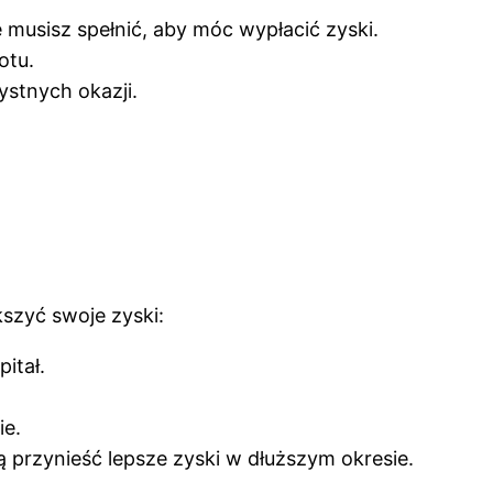
musisz spełnić, aby móc wypłacić zyski.
otu.
ystnych okazji.
kszyć swoje zyski:
itał.
ie.
ą przynieść lepsze zyski w dłuższym okresie.