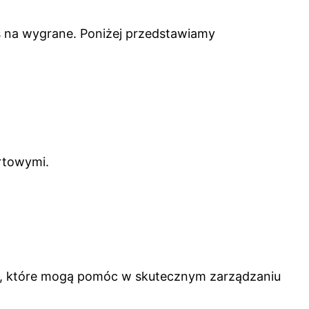
s na wygrane. Poniżej przedstawiamy
rtowymi.
ów, które mogą pomóc w skutecznym zarządzaniu