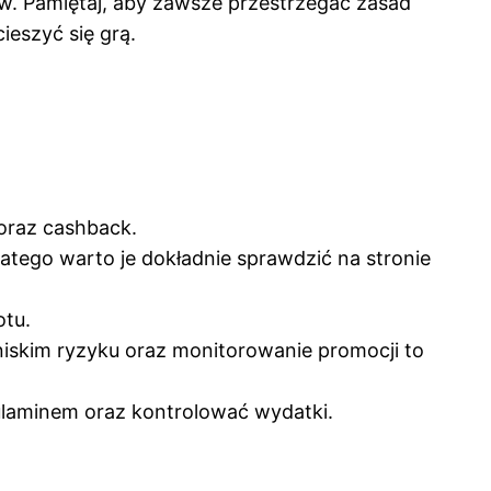
ów. Pamiętaj, aby zawsze przestrzegać zasad
ieszyć się grą.
 oraz cashback.
latego warto je dokładnie sprawdzić na stronie
otu.
 niskim ryzyku oraz monitorowanie promocji to
gulaminem oraz kontrolować wydatki.