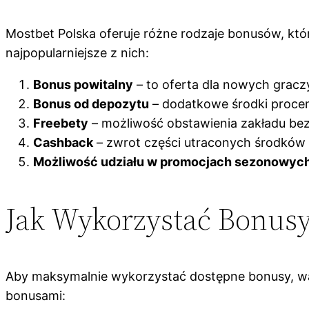
Mostbet Polska oferuje różne rodzaje bonusów, kt
najpopularniejsze z nich:
Bonus powitalny
– to oferta dla nowych graczy,
Bonus od depozytu
– dodatkowe środki procen
Freebety
– możliwość obstawienia zakładu bez
Cashback
– zwrot części utraconych środków 
Możliwość udziału w promocjach sezonowyc
Jak Wykorzystać Bonusy
Aby maksymalnie wykorzystać dostępne bonusy, wa
bonusami: