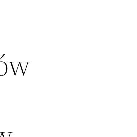
sów
w