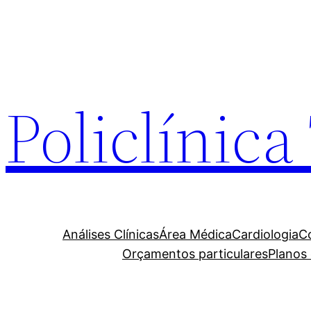
Policlínic
Análises Clínicas
Área Médica
Cardiologia
C
Orçamentos particulares
Planos