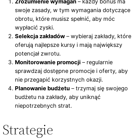
Zrozumienie wymagań
– każdy bonus ma
swoje zasady, w tym wymagania dotyczące
obrotu, które musisz spełnić, aby móc
wypłacić zyski.
Selekcja zakładów
– wybieraj zakłady, które
oferują najlepsze kursy i mają największy
potencjał zwrotu.
Monitorowanie promocji
– regularnie
sprawdzaj dostępne promocje i oferty, aby
nie przegapić korzystnych okazji.
Planowanie budżetu
– trzymaj się swojego
budżetu na zakłady, aby uniknąć
niepotrzebnych strat.
Strategie