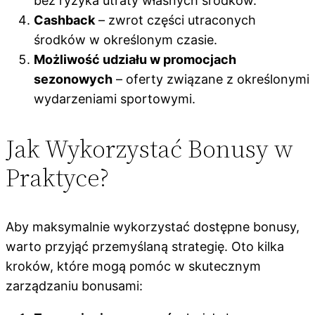
bez ryzyka utraty własnych środków.
Cashback
– zwrot części utraconych
środków w określonym czasie.
Możliwość udziału w promocjach
sezonowych
– oferty związane z określonymi
wydarzeniami sportowymi.
Jak Wykorzystać Bonusy w
Praktyce?
Aby maksymalnie wykorzystać dostępne bonusy,
warto przyjąć przemyślaną strategię. Oto kilka
kroków, które mogą pomóc w skutecznym
zarządzaniu bonusami: