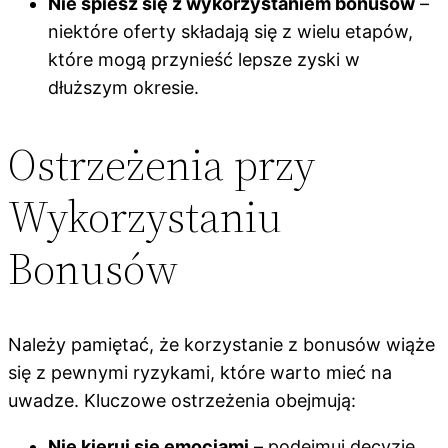
Nie spiesz się z wykorzystaniem bonusów
–
niektóre oferty składają się z wielu etapów,
które mogą przynieść lepsze zyski w
dłuższym okresie.
Ostrzeżenia przy
Wykorzystaniu
Bonusów
Należy pamiętać, że korzystanie z bonusów wiąże
się z pewnymi ryzykami, które warto mieć na
uwadze. Kluczowe ostrzeżenia obejmują:
Nie kieruj się emocjami
– podejmuj decyzje